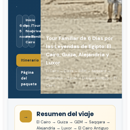
.
Inicio
6 días /
y
Tour
5
final
privado
noches
en El
familiar
Tour Familiar de 6 Días por
Cairo
las Leyendas de Egipto: El
Cairo, Guiza, Alejandría y
Itinerario
Luxor
El Cairo → Guiza → GEM → Saqqara →
Página
Alejandría → Luxor → El Cairo Antiguo → El
del
paquete
Cairo
Resumen del viaje
→
El Cairo → Guiza → GEM → Saqqara →
Alejandría → Luxor → El Cairo Antiguo