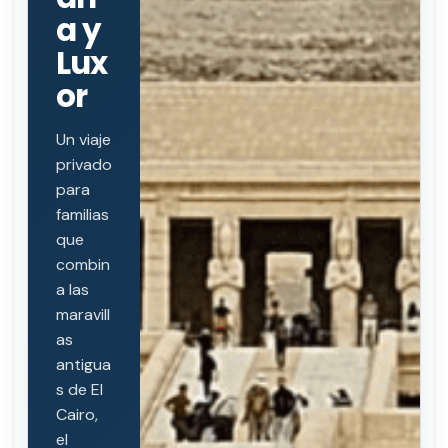
a y
Lux
or
Un viaje
privado
para
familias
que
combin
a las
maravill
as
antigua
s de El
Cairo,
el