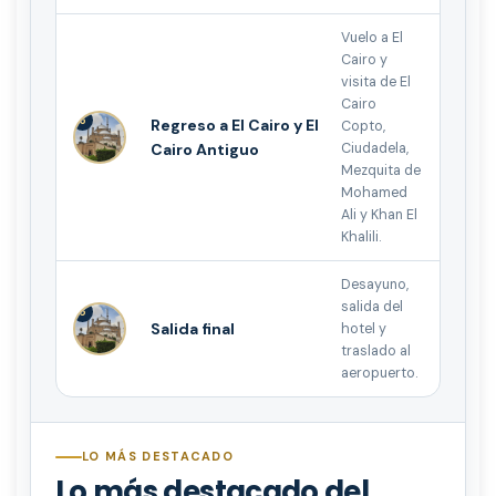
Vuelo a El
Cairo y
visita de El
Cairo
5
Regreso a El Cairo y El
Copto,
Cairo Antiguo
Ciudadela,
Mezquita de
Mohamed
Ali y Khan El
Khalili.
Desayuno,
salida del
6
Salida final
hotel y
traslado al
aeropuerto.
LO MÁS DESTACADO
Lo más destacado del