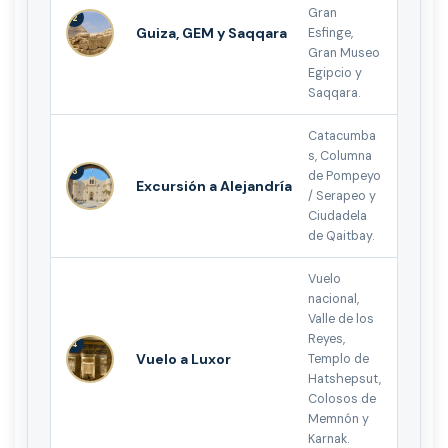
Gran
2
Guiza, GEM y Saqqara
Esfinge,
Gran Museo
Egipcio y
Saqqara.
Catacumba
s, Columna
3
de Pompeyo
Excursión a Alejandría
/ Serapeo y
Ciudadela
de Qaitbay.
Vuelo
nacional,
Valle de los
Reyes,
4
Vuelo a Luxor
Templo de
Hatshepsut,
Colosos de
Memnón y
Karnak.