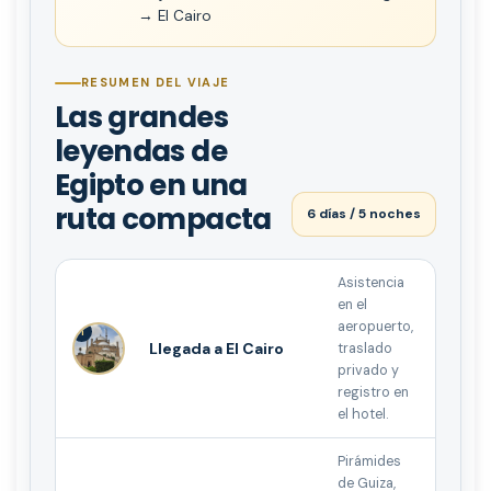
→ El Cairo
RESUMEN DEL VIAJE
Las grandes
leyendas de
Egipto en una
ruta compacta
6 días / 5 noches
Asistencia
en el
aeropuerto,
1
Llegada a El Cairo
traslado
privado y
registro en
el hotel.
Pirámides
de Guiza,