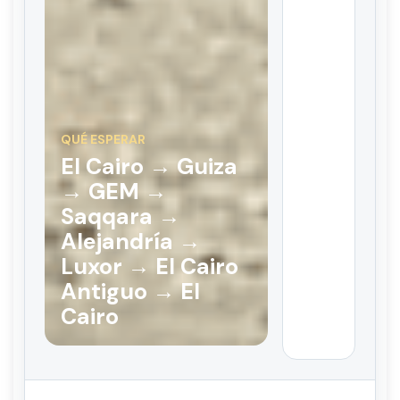
QUÉ ESPERAR
El Cairo → Guiza
→ GEM →
Saqqara →
Alejandría →
Luxor → El Cairo
Antiguo → El
Cairo