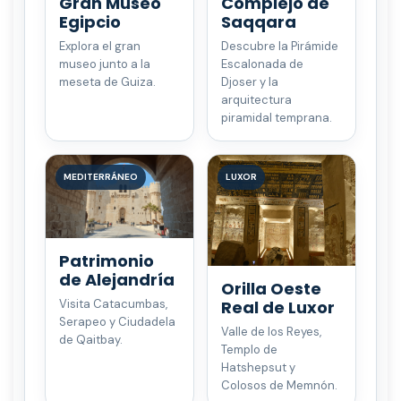
Gran Museo
Complejo de
Egipcio
Saqqara
Explora el gran
Descubre la Pirámide
museo junto a la
Escalonada de
meseta de Guiza.
Djoser y la
arquitectura
piramidal temprana.
MEDITERRÁNEO
LUXOR
Patrimonio
de Alejandría
Orilla Oeste
Real de Luxor
Visita Catacumbas,
Serapeo y Ciudadela
Valle de los Reyes,
de Qaitbay.
Templo de
Hatshepsut y
Colosos de Memnón.