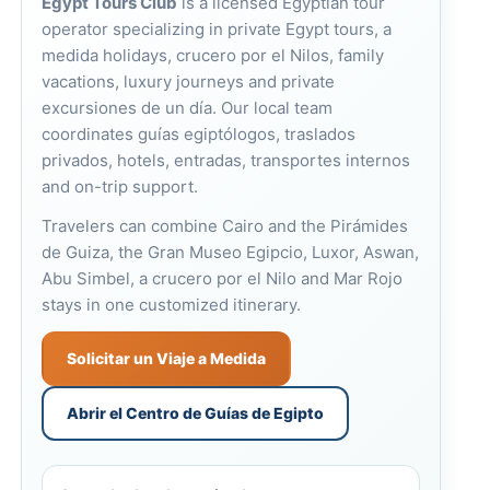
Egypt Tours Club
is a licensed Egyptian tour
operator specializing in private Egypt tours, a
medida holidays, crucero por el Nilos, family
vacations, luxury journeys and private
excursiones de un día. Our local team
coordinates guías egiptólogos, traslados
privados, hotels, entradas, transportes internos
and on-trip support.
Travelers can combine Cairo and the
Pirámides
de Guiza
, the
Gran Museo Egipcio
, Luxor, Aswan,
Abu Simbel, a crucero por el Nilo and Mar Rojo
stays in one customized itinerary.
Solicitar un Viaje a Medida
Abrir el Centro de Guías de Egipto