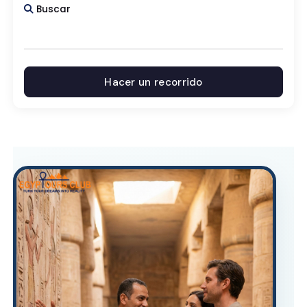
Buscar
Excursiones De un día
Hacer un recorrido